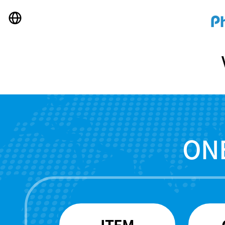
Warning
: strpos() [
function.strpos
]: Empty delimiter in
/www/pharma-pia_
ON
ITEM